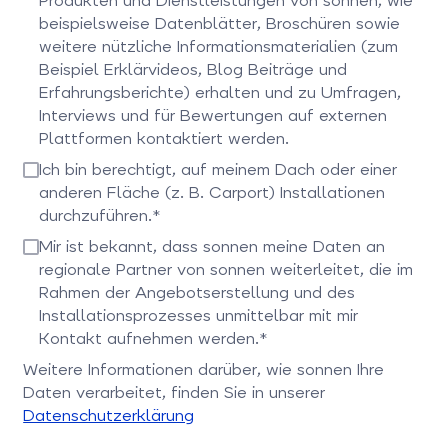
Produkten und Dienstleistungen von sonnen, wie
beispielsweise Datenblätter, Broschüren sowie
weitere nützliche Informationsmaterialien (zum
Beispiel Erklärvideos, Blog Beiträge und
Erfahrungsberichte) erhalten und zu Umfragen,
Interviews und für Bewertungen auf externen
Plattformen kontaktiert werden.
Bitte bestätigen Sie dieses Feld
Ich bin berechtigt, auf meinem Dach oder einer
anderen Fläche (z. B. Carport) Installationen
durchzuführen.*
Bitte bestätigen Sie dieses Feld
Mir ist bekannt, dass sonnen meine Daten an
regionale Partner von sonnen weiterleitet, die im
Rahmen der Angebotserstellung und des
Installationsprozesses unmittelbar mit mir
Kontakt aufnehmen werden.*
Bitte bestätigen Sie dieses Feld
Weitere Informationen darüber, wie sonnen Ihre
Daten verarbeitet, finden Sie in unserer
Datenschutzerklärung