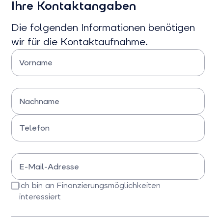
Ihre Kontaktangaben
an
an
Wallboxen
Notstrom
auswählen
auswählen
Die folgenden Informationen benötigen
wir für die Kontaktaufnahme.
Vorname
Bitte Vorname eingeben
Nachname
Bitte Nachname eingeben
Telefon
Bitte Telefonnummer eingeben
E-Mail-Adresse
Bitte E-Mail-Adresse eingeben
Ich bin an Finanzierungsmöglichkeiten
interessiert
Bitte bestätigen Sie dieses Feld