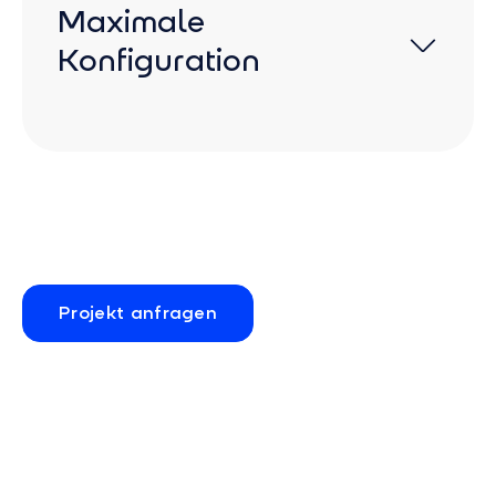
Maximale
Dank flexibler Konfigurationsmöglichkeiten
Konfiguration
wird das System genau auf Ihre individuellen
Bedürfnisse abgestimmt.
Leistung: bis zu 368 kW | Kapazität: bis zu
495 kWh
Für noch mehr Leistung und Kapazität kann
FlexStack außerdem mehrfach kaskadiert
werden.
Projekt anfragen