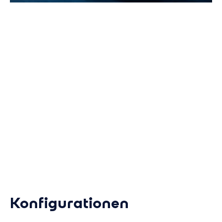
368 kW
Maximale Leistung
495 kWh
Maximal Kapazität
Kaskadierbar
für volle Flexibilität
Konfigurationen