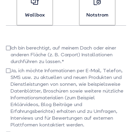
an
an
Batterien
Wärmepumpen
auswählen
auswählen
Wallbox
Notstrom
Bei
Bei
Interesse
Interesse
an
an
Ich bin berechtigt, auf meinem Dach oder einer
Wallboxen
Notstrom
anderen Fläche (z. B. Carport) Installationen
auswählen
auswählen
durchführen zu lassen.*
Bitte bestätigen Sie dieses Feld
Ja, ich möchte Informationen per E-Mail, Telefon,
SMS usw. zu aktuellen und neuen Produkten und
Dienstleistungen von sonnen, wie beispielsweise
Datenblätter, Broschüren sowie weitere nützliche
Informationsmaterialien (zum Beispiel
Erklärvideos, Blog Beiträge und
Erfahrungsberichte) erhalten und zu Umfragen,
Interviews und für Bewertungen auf externen
Plattformen kontaktiert werden.