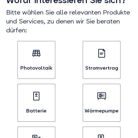
Bitte wählen Sie alle relevanten Produkte
und Services, zu denen wir Sie beraten
dürfen:
Photovoltaik
Stromvertrag
Bei
Bei
Interesse
Interesse
an
an
Photovoltaik
Stromvertägen
auswählen
auswählen
Batterie
Wärmepumpe
Bei
Bei
Interesse
Interesse