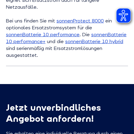
eignet sich Ersatzstrom auch für längere
Netzausfälle.
Bei uns finden Sie mit
sonnenProtect 8000
ein
optionales Ersatzstromsystem für die
sonnenBatterie 10 performance
. Die
sonnenBatterie
10 performance+
und die
sonnenBatterie 10 hybrid
sind serienmäßig mit Ersatzstromlösungen
ausgestattet.
Jetzt unverbindliches
Angebot anfordern!
Sie erhalten eine individuelle Beratung durch einen