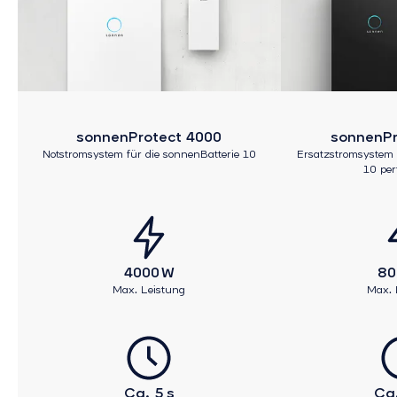
sonnenProtect 4000
sonnenPr
Notstromsystem für die sonnenBatterie 10
Ersatzstromsystem 
10 pe
4000 W
80
Max. Leistung
Max. 
Ca. 5 s
Ca.