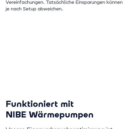
Vereinfachungen. Tatsächliche Einsparungen können
je nach Setup abweichen.
160 € für 2-Personen-
140 € fü
Haushalt
Haushal
Mit 5,5 kWh sonnenBatterie, 7
Mit 11 kWh so
kWp PV-Anlage, Radiatoren und
kWp PV-Anla
Fußbodenheizung.
Fußbodenheiz
Funktioniert mit
NIBE Wärmepumpen