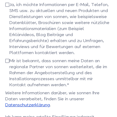
Bitte bestätigen Sie dieses Feld
Ja, ich möchte Informationen per E-Mail, Telefon,
SMS usw. zu aktuellen und neuen Produkten und
Dienstleistungen von sonnen, wie beispielsweise
Datenblätter, Broschüren sowie weitere nützliche
Informationsmaterialien (zum Beispiel
Erklärvideos, Blog Beiträge und
Erfahrungsberichte) erhalten und zu Umfragen,
Interviews und für Bewertungen auf externen
Plattformen kontaktiert werden.
Bitte bestätigen Sie dieses Feld
Mir ist bekannt, dass sonnen meine Daten an
regionale Partner von sonnen weiterleitet, die im
Rahmen der Angebotserstellung und des
Installationsprozesses unmittelbar mit mir
Kontakt aufnehmen werden.*
Bitte bestätigen Sie dieses Feld
Weitere Informationen darüber, wie sonnen Ihre
Daten verarbeitet, finden Sie in unserer
Datenschutzerklärung
.
Ich kann meine erteilte Einwilligung jederzeit