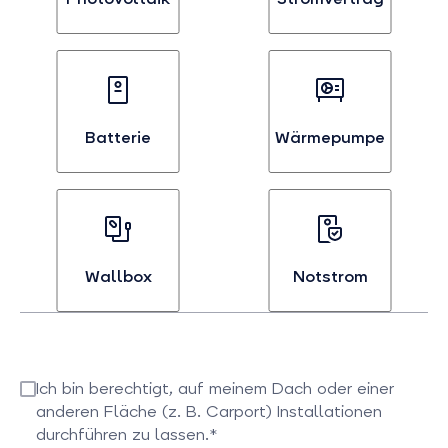
Bei
Bei
Interesse
Interesse
an
an
Photovoltaik
Stromvertägen
auswählen
auswählen
Batterie
Wärmepumpe
Bei
Bei
Interesse
Interesse
an
an
Batterien
Wärmepumpen
auswählen
auswählen
Wallbox
Notstrom
Bei
Bei
Interesse
Interesse
an
an
Ich bin berechtigt, auf meinem Dach oder einer
Wallboxen
Notstrom
anderen Fläche (z. B. Carport) Installationen
auswählen
auswählen
durchführen zu lassen.*