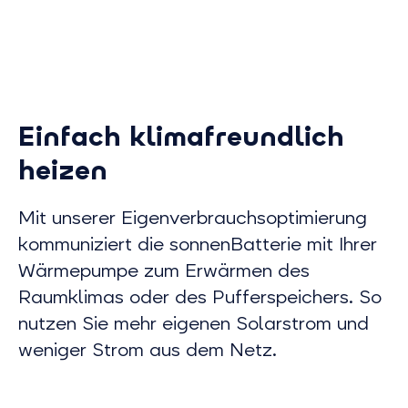
PV-Eigenverbrauch
Ohne zus
steigern
Hardwar
Vermeiden Sie, dass Ihr günstiger
Eigenverbrauc
Solarstrom ins Netz fließt –
sonnen App ak
Einfach klimafreundlich
nutzen Sie ihn für Ihre
kompatiblen
Wärmepumpe. Das senkt Ihre
können so unk
heizen
jährlichen Heizkosten spürbar.
sonnenBatteri
Mit unserer Eigenverbrauchsoptimierung
kommuniziert die sonnenBatterie mit Ihrer
Wärmepumpe zum Erwärmen des
Raumklimas oder des Pufferspeichers. So
nutzen Sie mehr eigenen Solarstrom und
weniger Strom aus dem Netz.