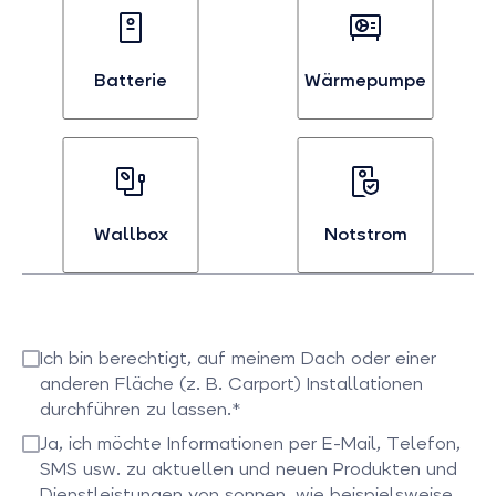
Interesse
Interesse
an
an
Photovoltaik
Stromvertägen
auswählen
auswählen
Batterie
Wärmepumpe
Bei
Bei
Interesse
Interesse
an
an
Batterien
Wärmepumpen
auswählen
auswählen
Wallbox
Notstrom
Bei
Bei
Interesse
Interesse
an
an
Ich bin berechtigt, auf meinem Dach oder einer
Wallboxen
Notstrom
anderen Fläche (z. B. Carport) Installationen
auswählen
auswählen
durchführen zu lassen.*
Bitte bestätigen Sie dieses Feld
Ja, ich möchte Informationen per E-Mail, Telefon,
SMS usw. zu aktuellen und neuen Produkten und
Dienstleistungen von sonnen, wie beispielsweise