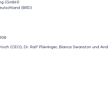
ung (GmbH)
eutschland (BRD)
 908
 Koch (CEO), Dr. Ralf Plieninger, Bianca Swanston und An