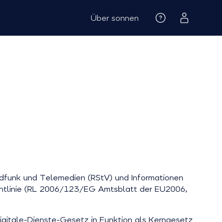
Über sonnen
dfunk und Telemedien (RStV) und Informationen
ichtlinie (RL 2006/123/EG Amtsblatt der EU2006,
igitale-Dienste-Gesetz in Funktion als Kerngesetz