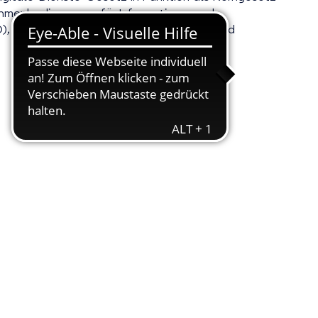
hmenbedingungen für Informations- und
, Dr. Ralf Plieninger, Bianca Swanston und