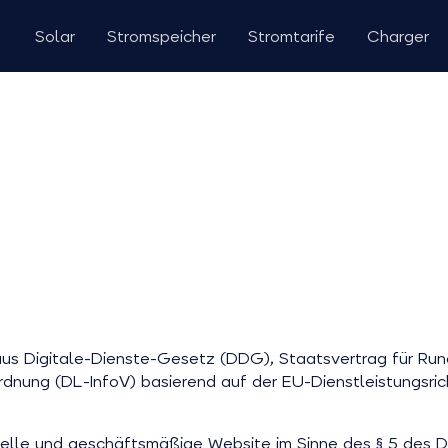
Solar
Stromspeicher
Stromtarife
Charger
us Digitale-Dienste-Gesetz (DDG), Staatsvertrag für Run
rdnung (DL-InfoV) basierend auf der EU-Dienstleistungsr
ielle und geschäftsmäßige Website im Sinne des § 5 des D