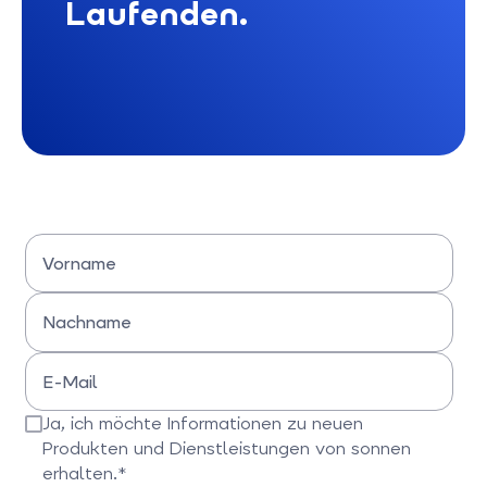
Laufenden.
Vorname
Bitte Vornamen eingeben
Nachname
Bitte Nachname eingeben
E-Mail
Bitte E-Mail-Adresse eingeben
Ja, ich möchte Informationen zu neuen
Produkten und Dienstleistungen von sonnen
erhalten.*