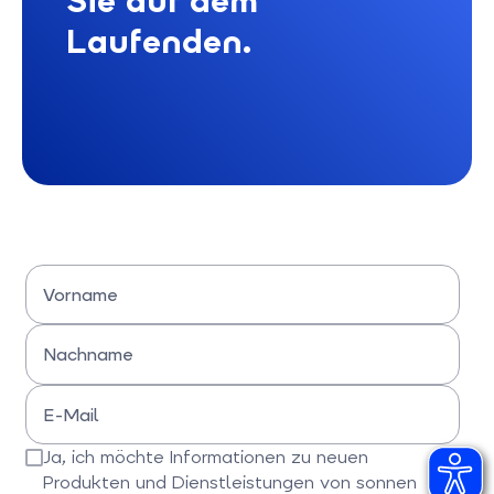
Sie auf dem
Laufenden.
Vorname
Bitte Vornamen eingeben
Nachname
Bitte Nachname eingeben
E-Mail
Bitte E-Mail-Adresse eingeben
Ja, ich möchte Informationen zu neuen
Produkten und Dienstleistungen von sonnen