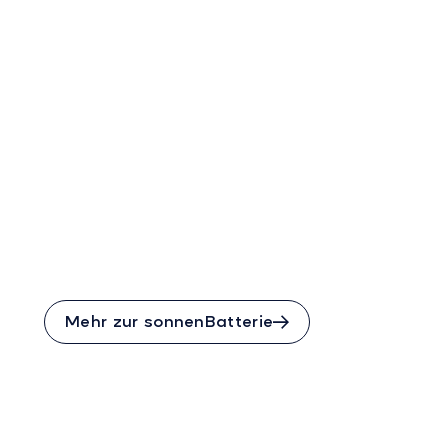
Mehr als ein
Stromspeicher
Die sonnenBatterie ist der
Türöffner für Ihre
Energiezukunft. Speichern
Sie Ihre Solarenergie und
nutzen Sie sie dann, wenn
Sie sie brauchen. Dadurch
decken Sie bis zu 80 %
Ihres Strombedarfs vom
eigenen Dach.
Mehr zur sonnenBatterie
Einfach Sonne
tanken