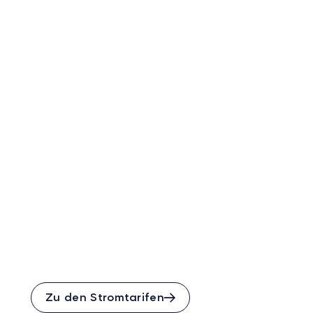
Strom, wie Sie ihn
brauchen
Mit unseren Stromtarifen
sparen Sie Stromkosten und
holen das Maximum aus
Ihrer sonnenBatterie raus.
Zu den Stromtarifen