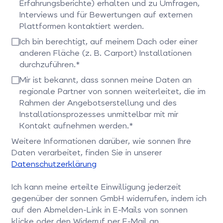
Erfahrungsberichte) erhalten und zu Umfragen,
Interviews und für Bewertungen auf externen
Plattformen kontaktiert werden.
Bitte bestätigen Sie dieses Feld
Ich bin berechtigt, auf meinem Dach oder einer
anderen Fläche (z. B. Carport) Installationen
durchzuführen.*
Bitte bestätigen Sie dieses Feld
Mir ist bekannt, dass sonnen meine Daten an
regionale Partner von sonnen weiterleitet, die im
Rahmen der Angebotserstellung und des
Installationsprozesses unmittelbar mit mir
Kontakt aufnehmen werden.*
Bitte bestätigen Sie dieses Feld
Weitere Informationen darüber, wie sonnen Ihre
Daten verarbeitet, finden Sie in unserer
Datenschutzerklärung
Ich kann meine erteilte Einwilligung jederzeit
gegenüber der sonnen GmbH widerrufen, indem ich
auf den Abmelden-Link in E-Mails von sonnen
klicke oder den Widerruf per E-Mail an