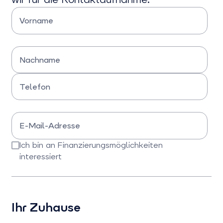
Vorname
Bitte Vorname eingeben
Nachname
Bitte Nachname eingeben
Telefon
Bitte Telefonnummer eingeben
E-Mail-Adresse
Bitte E-Mail-Adresse eingeben
Ich bin an Finanzierungsmöglichkeiten
interessiert
Bitte bestätigen Sie dieses Feld
Ihr Zuhause