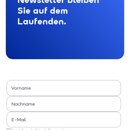
Sie auf dem
Laufenden.
Vorname
Bitte Vornamen eingeben
Nachname
Bitte Nachname eingeben
E-Mail
Bitte E-Mail-Adresse eingeben