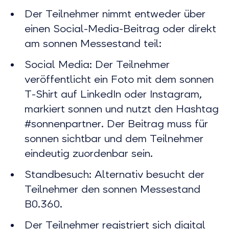
Der Teilnehmer nimmt entweder über
einen Social-Media-Beitrag oder direkt
am sonnen Messestand teil:
Social Media: Der Teilnehmer
veröffentlicht ein Foto mit dem sonnen
T-Shirt auf LinkedIn oder Instagram,
markiert sonnen und nutzt den Hashtag
#sonnenpartner. Der Beitrag muss für
sonnen sichtbar und dem Teilnehmer
eindeutig zuordenbar sein.
Standbesuch: Alternativ besucht der
Teilnehmer den sonnen Messestand
B0.360.
Der Teilnehmer registriert sich digital