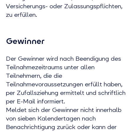
Versicherungs- oder Zulassungspflichten,
zu erfüllen.
Gewinner
Der Gewinner wird nach Beendigung des
Teilnahmezeitraums unter allen
Teilnehmern, die die
Teilnahmevoraussetzungen erfüllt haben,
per Zufallsziehung ermittelt und schriftlich
per E-Mail informiert.
Meldet sich der Gewinner nicht innerhalb
von sieben Kalendertagen nach
Benachrichtigung zurück oder kann der