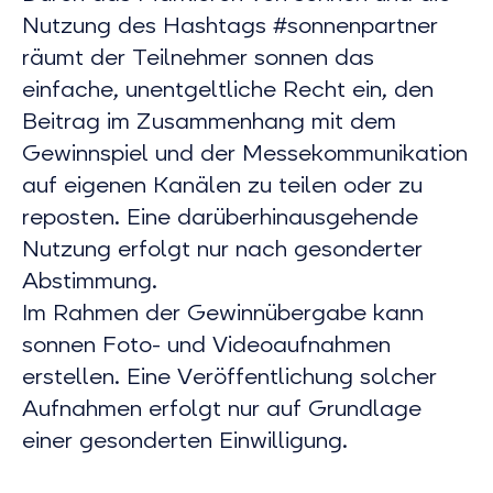
Nutzung des Hashtags #sonnenpartner
räumt der Teilnehmer sonnen das
einfache, unentgeltliche Recht ein, den
Beitrag im Zusammenhang mit dem
Gewinnspiel und der Messekommunikation
auf eigenen Kanälen zu teilen oder zu
reposten. Eine darüberhinausgehende
Nutzung erfolgt nur nach gesonderter
Abstimmung.
Im Rahmen der Gewinnübergabe kann
sonnen Foto- und Videoaufnahmen
erstellen. Eine Veröffentlichung solcher
Aufnahmen erfolgt nur auf Grundlage
einer gesonderten Einwilligung.