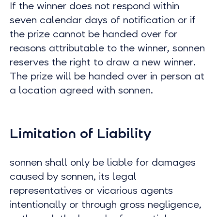
If the winner does not respond within
seven calendar days of notification or if
the prize cannot be handed over for
reasons attributable to the winner, sonnen
reserves the right to draw a new winner.
The prize will be handed over in person at
a location agreed with sonnen.
Limitation of Liability
sonnen shall only be liable for damages
caused by sonnen, its legal
representatives or vicarious agents
intentionally or through gross negligence,