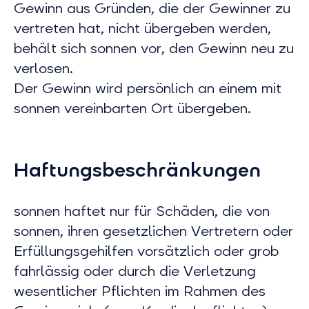
Gewinn aus Gründen, die der Gewinner zu
vertreten hat, nicht übergeben werden,
behält sich sonnen vor, den Gewinn neu zu
verlosen.
Der Gewinn wird persönlich an einem mit
sonnen vereinbarten Ort übergeben.
Haftungsbeschränkungen
sonnen haftet nur für Schäden, die von
sonnen, ihren gesetzlichen Vertretern oder
Erfüllungsgehilfen vorsätzlich oder grob
fahrlässig oder durch die Verletzung
wesentlicher Pflichten im Rahmen des