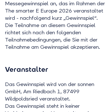
Messegewinnspiel an, das im Rahmen der
The smarter E Europe 2026 veranstaltet
wird - nachfolgend kurz „Gewinnspiel“.
Die Teilnahme an diesem Gewinnspiel
richtet sich nach den folgenden
Teilnahmebedingungen, die Sie mit der
Teilnahme am Gewinnspiel akzeptieren.
Veranstalter
Das Gewinnspiel wird von der sonnen
GmbH, Am Riedbach 1, 87499
Wildpoldsried veranstaltet.
Das Gewinnspiel steht in keiner