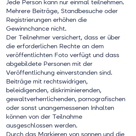
Jede Person kann nur einmal teilnehmen.
Mehrere Beiträge, Standbesuche oder
Registrierungen erhöhen die
Gewinnchance nicht.
Der Teilnehmer versichert, dass er über
die erforderlichen Rechte an dem
veröffentlichten Foto verfügt und dass
abgebildete Personen mit der
Veröffentlichung einverstanden sind.
Beiträge mit rechtswidrigen,
beleidigenden, diskriminierenden,
gewaltverherrlichenden, pornografischen
oder sonst unangemessenen Inhalten
können von der Teilnahme
ausgeschlossen werden.
Durch das Markieren von sonnen und die