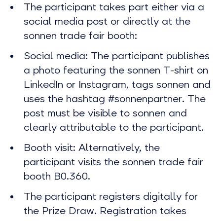
The participant takes part either via a
social media post or directly at the
sonnen trade fair booth:
Social media: The participant publishes
a photo featuring the sonnen T-shirt on
LinkedIn or Instagram, tags sonnen and
uses the hashtag #sonnenpartner. The
post must be visible to sonnen and
clearly attributable to the participant.
Booth visit: Alternatively, the
participant visits the sonnen trade fair
booth B0.360.
The participant registers digitally for
the Prize Draw. Registration takes