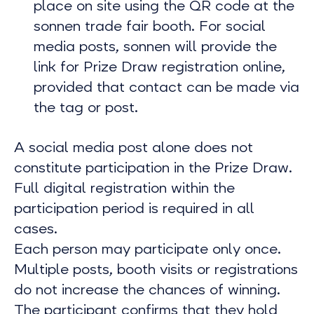
place on site using the QR code at the
sonnen trade fair booth. For social
media posts, sonnen will provide the
link for Prize Draw registration online,
provided that contact can be made via
the tag or post.
A social media post alone does not
constitute participation in the Prize Draw.
Full digital registration within the
participation period is required in all
cases.
Each person may participate only once.
Multiple posts, booth visits or registrations
do not increase the chances of winning.
The participant confirms that they hold