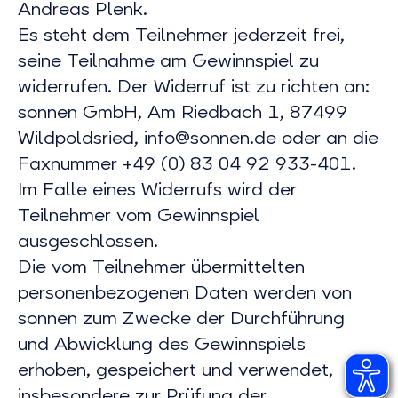
Andreas Plenk.
Es steht dem Teilnehmer jederzeit frei,
seine Teilnahme am Gewinnspiel zu
widerrufen. Der Widerruf ist zu richten an:
sonnen GmbH, Am Riedbach 1, 87499
Wildpoldsried, info@sonnen.de oder an die
Faxnummer +49 (0) 83 04 92 933-401.
Im Falle eines Widerrufs wird der
Teilnehmer vom Gewinnspiel
ausgeschlossen.
Die vom Teilnehmer übermittelten
personenbezogenen Daten werden von
sonnen zum Zwecke der Durchführung
und Abwicklung des Gewinnspiels
erhoben, gespeichert und verwendet,
insbesondere zur Prüfung der