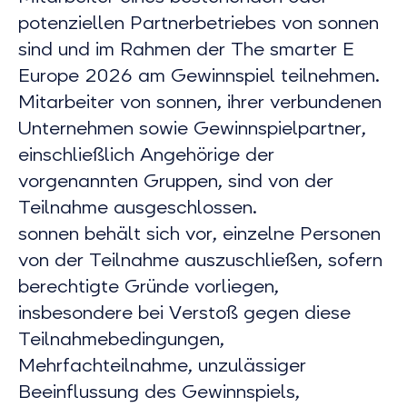
potenziellen Partnerbetriebes von sonnen
sind und im Rahmen der The smarter E
Europe 2026 am Gewinnspiel teilnehmen.
Mitarbeiter von sonnen, ihrer verbundenen
Unternehmen sowie Gewinnspielpartner,
einschließlich Angehörige der
vorgenannten Gruppen, sind von der
Teilnahme ausgeschlossen.
sonnen behält sich vor, einzelne Personen
von der Teilnahme auszuschließen, sofern
berechtigte Gründe vorliegen,
insbesondere bei Verstoß gegen diese
Teilnahmebedingungen,
Mehrfachteilnahme, unzulässiger
Beeinflussung des Gewinnspiels,