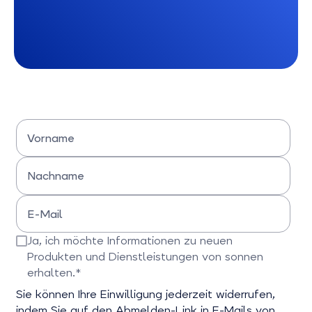
Vorname
Bitte Vornamen eingeben
Nachname
Bitte Nachname eingeben
E-Mail
Bitte E-Mail-Adresse eingeben
Ja, ich möchte Informationen zu neuen
Produkten und Dienstleistungen von sonnen
erhalten.*
Bitte bestätigen Sie dieses Feld
Sie können Ihre Einwilligung jederzeit widerrufen,
indem Sie auf den Abmelden-Link in E-Mails von