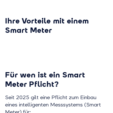
Ihre Vorteile mit einem
Smart Meter
Von dynamischen
Transpar
Preisen profitieren
Echtzeit
Unser Stromtarif
Mit einem 
EnergyDynamic gibt
behalten Si
Für wen ist ein Smart
Börsenstrompreise direkt
Überblick ü
Meter Pflicht?
an Sie weiter. Für die
Stromverbra
Nutzung aktueller
Energie eff
Seit 2025 gilt eine Pflicht zum Einbau
Strompreises ist ein Smart
nutzen und
eines intelligenten Messsystems (Smart
Meter erforderlich.
sparen.
Meter) für: