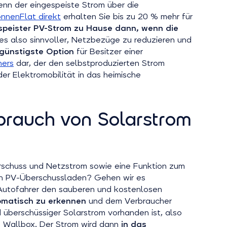
wenn der eingespeiste Strom über die
nnenFlat direkt
erhalten Sie bis zu 20 % mehr für
espeister PV-Strom zu Hause dann, wenn die
 es also sinnvoller, Netzbezüge zu reduzieren und
ngünstigste Option
für Besitzer einer
hers
dar, der den selbstproduzierten Strom
der Elektromobilität in das heimische
brauch von Solarstrom
rschuss und Netzstrom sowie eine Funktion zum
sich PV-Überschussladen? Gehen wir es
Autofahrer den sauberen und kostenlosen
matisch zu erkennen
und dem Verbraucher
d überschüssiger Solarstrom vorhanden ist, also
ie Wallbox. Der Strom wird dann
in das