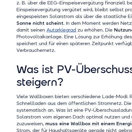
z. B. über die EEG-Einspeisevergütung finanziell b
Einspeisevergütung vergütet wird, bleibt selbst pr
eingespeisten Solarstrom als über die staatliche 
Sonne nicht scheint
. In dem Moment werden Netzbe
damit seinen
Autarkiegrad
zu erhöhen. Die
Nutzung
Photovoltaikanlage. Eine Lösung zur Erhöhung des
speichert und für einen späteren Zeitpunkt verfügba
Verbrauchernetz.
Was ist PV-Überschus
steigern?
Viele Wallboxen bieten verschiedene Lade-Modi: 
Schnellladen aus dem öffentlichen Stromnetz. Die 
systematisch an. Was ist eine PV-Überschusslad
Solarstrom vom eigenen Dach optimal nutzen und u
zuzuweisen,
muss eine Wallbox mit einem Ener
Strom, der für Haushaltsgeräte gerade nicht gebra