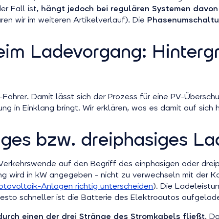
er Fall ist,
hängt jedoch bei regulären Systemen davon 
en wir im weiteren Artikelverlauf). Die
Phasenumschaltun
im Ladevorgang: Hintergr
Fahrer. Damit lässt sich der Prozess für eine PV-Übersch
 in Einklang bringt. Wir erklären, was es damit auf sich h
iges bzw. dreiphasiges L
erkehrswende auf den Begriff des einphasigen oder dreiph
ng wird in kW angegeben – nicht zu verwechseln mit der Ka
otovoltaik-Anlagen richtig unterscheiden
). Die Ladeleist
esto schneller ist die Batterie des Elektroautos aufgelad
urch einen der drei Stränge des Stromkabels fließt
. D