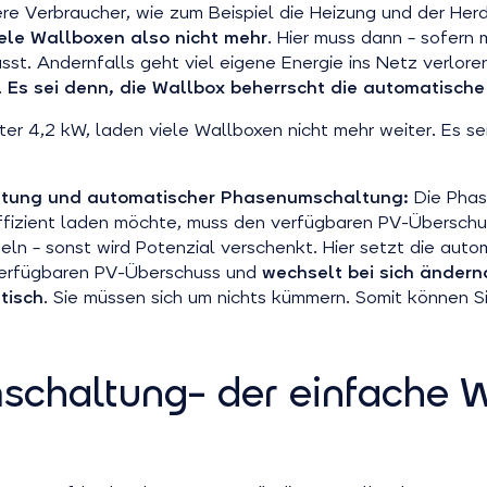
re Verbraucher, wie zum Beispiel die Heizung und der Herd
ele Wallboxen also nicht mehr
. Hier muss dann – sofern 
ässt. Andernfalls geht viel eigene Energie ins Netz verlor
.
Es sei denn, die Wallbox beherrscht die automatisc
ter 4,2 kW, laden viele Wallboxen nicht mehr weiter. Es s
ltung und automatischer Phasenumschaltung:
Die Pha
r effizient laden möchte, muss den verfügbaren PV-Übersc
n – sonst wird Potenzial verschenkt. Hier setzt die aut
erfügbaren PV-Überschuss und
wechselt bei sich ändern
tisch
. Sie müssen sich um nichts kümmern. Somit können S
chaltung– der einfache We