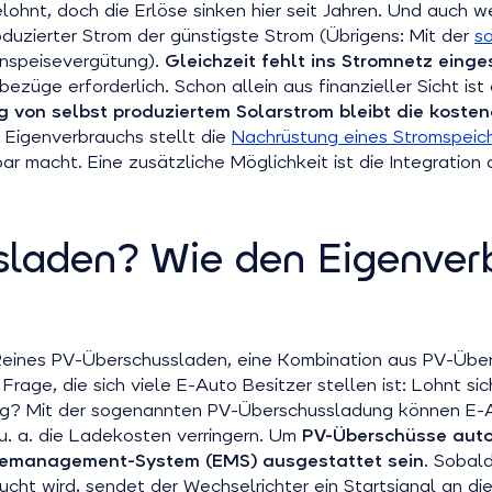
elohnt, doch die Erlöse sinken hier seit Jahren. Und auch 
oduzierter Strom der günstigste Strom (Übrigens: Mit der
so
Einspeisevergütung).
Gleichzeit fehlt ins Stromnetz eing
züge erforderlich. Schon allein aus finanzieller Sicht ist
 von selbst produziertem Solarstrom bleibt die koste
 Eigenverbrauchs stellt die
Nachrüstung eines Stromspeic
r macht. Eine zusätzliche Möglichkeit ist die Integration 
sladen? Wie den Eigenver
Reines PV-Überschussladen, eine Kombination aus PV-Übe
Frage, die sich viele E-Auto Besitzer stellen ist: Lohnt 
ung? Mit der sogenannten PV-Überschussladung können E-
. a. die Ladekosten verringern. Um
PV-Überschüsse auto
giemanagement-System (EMS) ausgestattet sein
. Sobal
ucht wird, sendet der Wechselrichter ein Startsignal an d