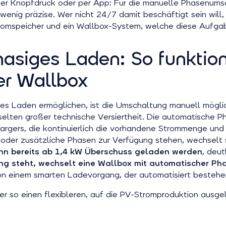
 Knopfdruck oder per App: Für die manuelle Phasenumsch
nd wenig präzise. Wer nicht 24/7 damit beschäftigt sein wi
en Stromspeicher und ein Wallbox-System, welche diese Auf
asiges Laden: So funktion
r Wallbox
ges Laden ermöglichen, ist die Umschaltung manuell möglic
selten großer technische Versiertheit. Die automatische 
Chargers, die kontinuierlich die vorhandene Strommenge u
 oder zusätzliche Phasen zur Verfügung stehen, wechselt s
nn bereits ab 1,4 kW Überschuss geladen werden
, deut
ng steht, wechselt eine Wallbox mit automatischer P
 von einem smarten Ladevorgang, der automatisiert beste
er so einen flexibleren, auf die PV-Stromproduktion ausg