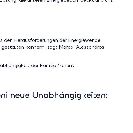
e Lösung, die unseren Energiebedarf deckt und uns
ns den Herausforderungen der Energiewende
n gestalten können", sagt Marco, Alessandros
abhängigkeit der Familie Meroni.
oni neue Unabhängigkeiten: