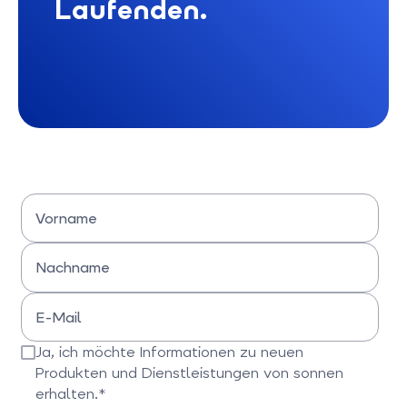
Laufenden.
Vorname
Bitte Vornamen eingeben
Nachname
Bitte Nachname eingeben
E-Mail
Bitte E-Mail-Adresse eingeben
Ja, ich möchte Informationen zu neuen
Produkten und Dienstleistungen von sonnen
erhalten.*