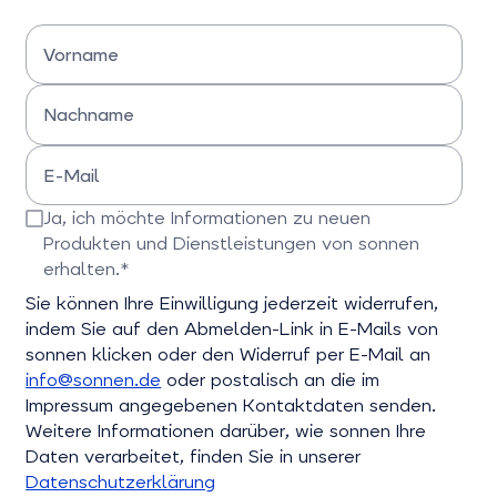
Vorname
Bitte Vornamen eingeben
Nachname
Bitte Nachname eingeben
E-Mail
Bitte E-Mail-Adresse eingeben
Ja, ich möchte Informationen zu neuen
Produkten und Dienstleistungen von sonnen
erhalten.*
Bitte bestätigen Sie dieses Feld
Sie können Ihre Einwilligung jederzeit widerrufen,
indem Sie auf den Abmelden-Link in E-Mails von
sonnen klicken oder den Widerruf per E-Mail an
info@sonnen.de
oder postalisch an die im
Impressum angegebenen Kontaktdaten senden.
Weitere Informationen darüber, wie sonnen Ihre
Daten verarbeitet, finden Sie in unserer
Datenschutzerklärung