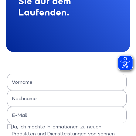
Sie auf dem
Laufenden.
Vorname
Bitte Vornamen eingeben
Nachname
Bitte Nachname eingeben
E-Mail
Bitte E-Mail-Adresse eingeben
Ja, ich möchte Informationen zu neuen
Produkten und Dienstleistungen von sonnen