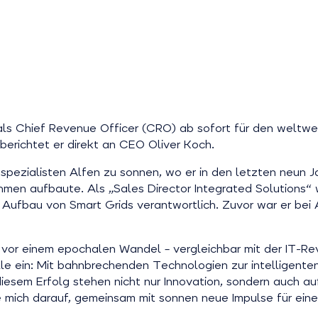
als Chief Revenue Officer (CRO) ab sofort für den weltwe
berichtet er direkt an CEO Oliver Koch.
ezialisten Alfen zu sonnen, wo er in den letzten neun Ja
en aufbaute. Als „Sales Director Integrated Solutions“ w
 Aufbau von Smart Grids verantwortlich. Zuvor war er bei
ng vor einem epochalen Wandel – vergleichbar mit der IT-
lle ein: Mit bahnbrechenden Technologien zur intelligent
iesem Erfolg stehen nicht nur Innovation, sondern auch a
eue mich darauf, gemeinsam mit sonnen neue Impulse für ein