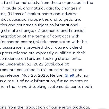
s to differ materially from those expressed in the
s in crude oil and natural gas; (b) changes in
tes; (f) loss of market share and industry
ntial acquisition properties and targets, and
ries and countries subject to international
ing climate change; (k) economic and financial
 renegotiation of the terms of contracts with
or shared costs; (m) risks associated with the
 assurance is provided that future dividend
ress release are expressly qualified in their
due reliance on forward-looking statements.
ended December 31, 2022 (available at
atements contained in this press release
and
ess release, May 25, 2023. Neither
Shell
plc nor
s a result of new information, future events or
red from the forward-looking statements contained in
ions from the production of our energy products,