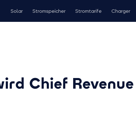
Solar
Stromspeicher
Stromtarife
Charger
ird Chief Revenue 