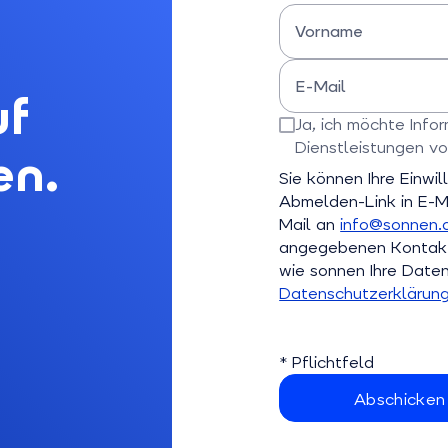
Vorname
Bitte Vornamen eingeben
E-Mail
uf
Bitte E-Mail-Adresse eingebe
Ja, ich möchte Inf
Dienstleistungen vo
en.
Bitte bestätigen Sie dieses Fe
Sie können Ihre Einwil
Abmelden-Link in E-Ma
Mail an
info@sonnen.
angegebenen Kontaktd
wie sonnen Ihre Daten 
Datenschutzerklärun
* Pflichtfeld