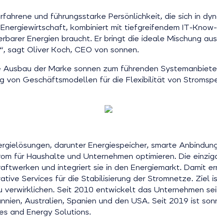
fahrene und führungsstarke Persönlichkeit, die sich in d
 Energiewirtschaft, kombiniert mit tiefgreifendem IT-Know
rbarer Energien braucht. Er bringt die ideale Mischung au
“, sagt Oliver Koch, CEO von sonnen.
 Ausbau der Marke sonnen zum führenden Systemanbieter f
g von Geschäftsmodellen für die Flexibilität von Stromspe
ergielösungen, darunter Energiespeicher, smarte Anbindunge
rom für Haushalte und Unternehmen optimieren. Die einzi
ftwerken und integriert sie in den Energiemarkt. Damit er
ive Services für die Stabilisierung der Stromnetze. Ziel 
e zu verwirklichen. Seit 2010 entwickelt das Unternehmen
tannien, Australien, Spanien und den USA. Seit 2019 ist s
es and Energy Solutions.