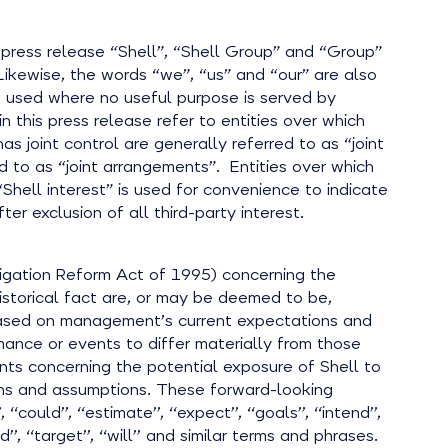
s press release “Shell”, “Shell Group” and “Group”
Likewise, the words “we”, “us” and “our” are also
so used where no useful purpose is served by
 in this press release refer to entities over which
as joint control are generally referred to as “joint
ed to as “joint arrangements”. Entities over which
“Shell interest” is used for convenience to indicate
er exclusion of all third-party interest.
itigation Reform Act of 1995) concerning the
historical fact are, or may be deemed to be,
based on management’s current expectations and
ance or events to differ materially from those
nts concerning the potential exposure of Shell to
ons and assumptions. These forward-looking
uld’’, ‘‘estimate’’, ‘‘expect’’, ‘‘goals’’, ‘‘intend’’,
uld’’, ‘‘target’’, ‘‘will’’ and similar terms and phrases.