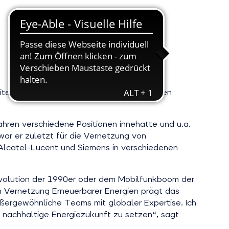
iten Vertrieb und das Marketing von sonnen
hren verschiedene Positionen innehatte und u.a.
ar er zuletzt für die Vernetzung von
 Alcatel-Lucent und Siemens in verschiedenen
Revolution der 1990er oder dem Mobilfunkboom der
en Vernetzung Erneuerbarer Energien prägt das
ußergewöhnliche Teams mit globaler Expertise. Ich
e nachhaltige Energiezukunft zu setzen“, sagt