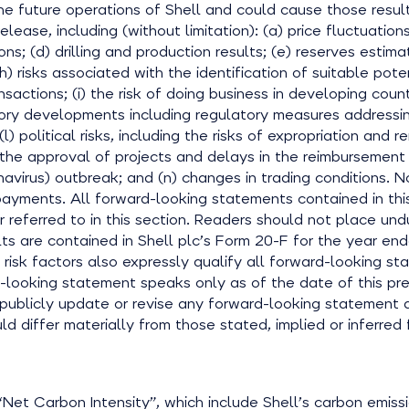
e future operations of Shell and could cause those result
lease, including (without limitation): (a) price fluctuation
ns; (d) drilling and production results; (e) reserves estima
h) risks associated with the identification of suitable pote
actions; (i) the risk of doing business in developing count
gulatory developments including regulatory measures address
l) political risks, including the risks of expropriation and
he approval of projects and delays in the reimbursement f
irus) outbreak; and (n) changes in trading conditions. No
yments. All forward-looking statements contained in this p
 referred to in this section. Readers should not place un
ults are contained in Shell plc’s Form 20-F for the year 
 risk factors also expressly qualify all forward-looking st
-looking statement speaks only as of the date of this pr
o publicly update or revise any forward-looking statement a
could differ materially from those stated, implied or infer
“Net Carbon Intensity”, which include Shell’s carbon emiss