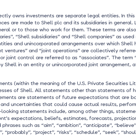
ectly owns investments are separate legal entities. In thi
s are made to Shell plc and its subsidiaries in general. 
 general or to those who work for them. These terms are al
diaries’’, “Shell subsidiaries” and “Shell companies” as used
 Entities and unincorporated arrangements over which Shell h
int ventures” and “joint operations” are collectively referr
nor joint control are referred to as “associates”. The term 
y Shell in an entity or unincorporated joint arrangement, aft
ents (within the meaning of the U.S. Private Securities L
inesses of Shell. All statements other than statements of 
tements are statements of future expectations that are 
nd uncertainties that could cause actual results, perform
-looking statements include, among other things, stateme
’s expectations, beliefs, estimates, forecasts, projecti
ses such as “aim”, “ambition”, ‘‘anticipate’’, ‘‘believe’’, ‘‘co
’, ‘‘probably’’, ‘‘project’’, ‘‘risks’’, “schedule”, ‘‘seek’’, ‘‘sho