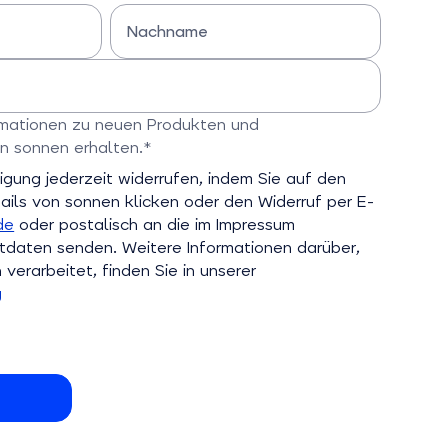
Nachname
Bitte Nachname eingeben
n
ormationen zu neuen Produkten und
n sonnen erhalten.*
ld
ligung jederzeit widerrufen, indem Sie auf den
ils von sonnen klicken oder den Widerruf per E-
de
oder postalisch an die im Impressum
aten senden. Weitere Informationen darüber,
verarbeitet, finden Sie in unserer
g