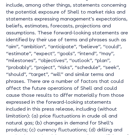
include, among other things, statements concerning
the potential exposure of Shell to market risks and
statements expressing management’s expectations,
beliefs, estimates, forecasts, projections and
assumptions. These forward-looking statements are
identified by their use of terms and phrases such as
“aim”, “ambition”, ‘‘anticipate’’, ‘‘believe’’, ‘‘could’’,
‘‘estimate’’, ‘‘expect’’, ‘‘goals’’, ‘‘intend’’, ‘‘may’’,
“milestones”, ‘‘objectives’’, ‘‘outlook’’, ‘‘plan’’,
‘‘probably’’, ‘‘project’’, ‘‘risks’’, “schedule”, ‘‘seek’’,
‘‘should’’, ‘‘target’’, ‘‘will’’ and similar terms and
phrases. There are a number of factors that could
affect the future operations of Shell and could
cause those results to differ materially from those
expressed in the forward-looking statements
included in this press release, including (without
limitation): (a) price fluctuations in crude oil and
natural gas; (b) changes in demand for Shell’s
products; (c) currency fluctuations; (d) drilling and