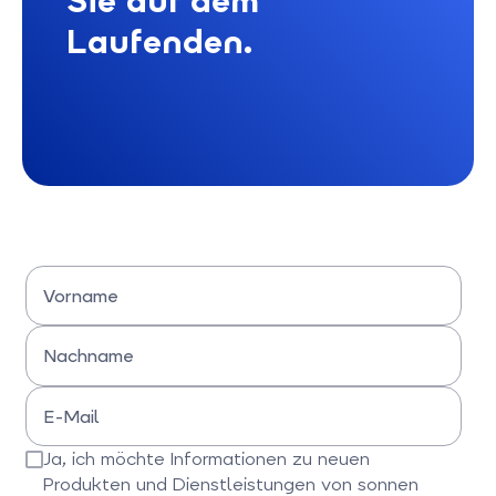
Sie auf dem
Laufenden.
Vorname
Bitte Vornamen eingeben
Nachname
Bitte Nachname eingeben
E-Mail
Bitte E-Mail-Adresse eingeben
Ja, ich möchte Informationen zu neuen
Produkten und Dienstleistungen von sonnen