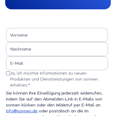
Vorname
Bitte Vornamen eingeben
Nachname
Bitte Nachname eingeben
E-Mail
Bitte E-Mail-Adresse eingeben
Ja, ich möchte Informationen zu neuen
Produkten und Dienstleistungen von sonnen
erhalten.*
Bitte bestätigen Sie dieses Feld
Sie können Ihre Einwilligung jederzeit widerrufen,
indem Sie auf den Abmelden-Link in E-Mails von
sonnen klicken oder den Widerruf per E-Mail an
info@sonnen.de
oder postalisch an die im