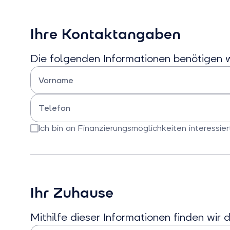
Bei
Bei
Interesse
Interesse
an
an
Ihre Kontaktangaben
Photovoltaik
Batterien
auswählen
auswählen
Die folgenden Informationen benötigen 
Vorname
Bitte Vorname eingeben
Telefon
Bitte Telefonnummer eingeben
Ich bin an Finanzierungsmöglichkeiten interessier
Bitte bestätigen Sie dieses Feld
Ihr Zuhause
Mithilfe dieser Informationen finden wir