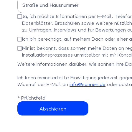
Straße und Hausnummer
Bitte Straße und Hausnummer eingeben
Ja, ich möchte Informationen per E-Mail, Telef
Datenblätter, Broschüren sowie weitere nützlich
zu Umfragen, Interviews und für Bewertungen au
Bitte bestätigen Sie dieses Feld
Ich bin berechtigt, auf meinem Dach oder einer a
Bitte bestätigen Sie dieses Feld
Mir ist bekannt, dass sonnen meine Daten an re
Installationsprozesses unmittelbar mit mir Kon
Bitte bestätigen Sie dieses Feld
Weitere Informationen darüber, wie sonnen Ihre Dat
Ich kann meine erteilte Einwilligung jederzeit ge
Widerruf per E-Mail an
info@sonnen.de
oder posta
* Pflichtfeld