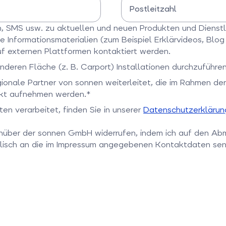
Postleitzahl
Bitte Postleitzahl eingeben
on, SMS usw. zu aktuellen und neuen Produkten und Dienst
e Informationsmaterialien (zum Beispiel Erklärvideos, Blo
f externen Plattformen kontaktiert werden.
nderen Fläche (z. B. Carport) Installationen durchzuführen
gionale Partner von sonnen weiterleitet, die im Rahmen d
takt aufnehmen werden.*
en verarbeitet, finden Sie in unserer
Datenschutzerklärun
genüber der sonnen GmbH widerrufen, indem ich auf den Ab
lisch an die im Impressum angegebenen Kontaktdaten sen