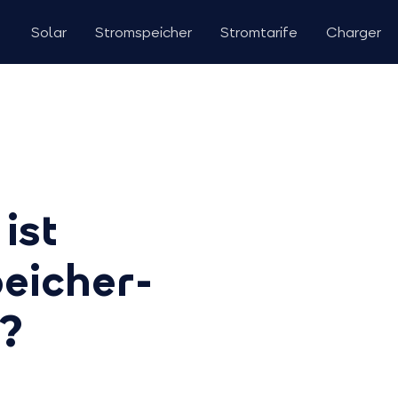
Solar
Stromspeicher
Stromtarife
Charger
ist
peicher-
?