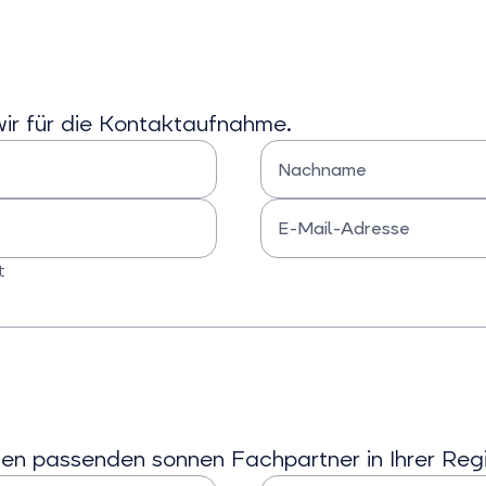
Bei
Bei
Interesse
Interesse
an
an
Stromvertägen
Wärmepumpen
auswählen
auswählen
wir für die Kontaktaufnahme.
Nachname
Bitte Nachname eingeben
E-Mail-Adresse
Bitte E-Mail-Adresse eingeben
t
 den passenden sonnen Fachpartner in Ihrer Reg