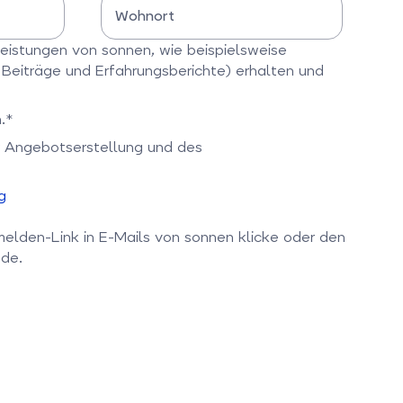
Wohnort
Bitte Wohnort eingeben
leistungen von sonnen, wie beispielsweise
g Beiträge und Erfahrungsberichte) erhalten und
.*
er Angebotserstellung und des
g
melden-Link in E-Mails von sonnen klicke oder den
de.