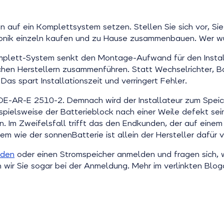
an auf ein Komplettsystem setzen. Stellen Sie sich vor, 
tronik einzeln kaufen und zu Hause zusammenbauen. Wer 
omplett-System senkt den Montage-Aufwand für den Installa
hen Herstellern zusammenführen. Statt Wechselrichter, Ba
as spart Installationszeit und verringert Fehler.
E-AR-E 2510-2. Demnach wird der Installateur zum Speich
elsweise der Batterieblock nach einer Weile defekt sein,
. Im Zweifelsfall trifft das den Endkunden, der auf einem
 wie der sonnenBatterie ist allein der Hersteller dafür v
lden
oder einen Stromspeicher anmelden und fragen sich, w
 wir Sie sogar bei der Anmeldung. Mehr im verlinkten Bloga