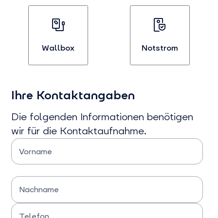
Bei
Bei
Interesse
Interesse
an
an
Stromvertägen
Wärmepumpen
auswählen
auswählen
Wallbox
Notstrom
Bei
Bei
Interesse
Interesse
Ihre Kontaktangaben
an
an
Wallboxen
Notstrom
auswählen
auswählen
Die folgenden Informationen benötigen
wir für die Kontaktaufnahme.
Vorname
Bitte Vorname eingeben
Nachname
Bitte Nachname eingeben
Telefon