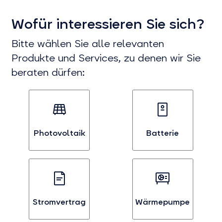
Wofür interessieren Sie sich?
Bitte wählen Sie alle relevanten
Produkte und Services, zu denen wir Sie
beraten dürfen:
Photovoltaik
Batterie
Bei
Bei
Interesse
Interesse
an
an
Photovoltaik
Batterien
auswählen
auswählen
Stromvertrag
Wärmepumpe