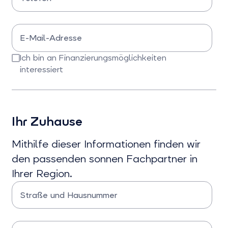
Bitte Telefonnummer eingeben
E-Mail-Adresse
Bitte E-Mail-Adresse eingeben
Ich bin an Finanzierungsmöglichkeiten
interessiert
Bitte bestätigen Sie dieses Feld
Ihr Zuhause
Mithilfe dieser Informationen finden wir
den passenden sonnen Fachpartner in
Ihrer Region.
Straße und Hausnummer
Bitte Straße und Hausnummer eingeben