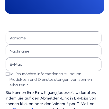
Vorname
Bitte Vornamen eingeben
Nachname
Bitte Nachname eingeben
E-Mail
Bitte E-Mail-Adresse eingeben
Ja, ich möchte Informationen zu neuen
Produkten und Dienstleistungen von sonnen
erhalten.*
Bitte bestätigen Sie dieses Feld
Sie können Ihre Einwilligung jederzeit widerrufen,
indem Sie auf den Abmelden-Link in E-Mails von
sonnen klicken oder den Widerruf per E-Mail an