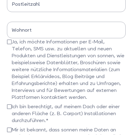
Postleitzahl
Bitte Postleitzahl eingeben
Wohnort
Bitte Wohnort eingeben
Ja, ich möchte Informationen per E-Mail,
Telefon, SMS usw. zu aktuellen und neuen
Produkten und Dienstleistungen von sonnen, wie
beispielsweise Datenblätter, Broschüren sowie
weitere nützliche Informationsmaterialien (zum
Beispiel Erklärvideos, Blog Beiträge und
Erfahrungsberichte) erhalten und zu Umfragen,
Interviews und für Bewertungen auf externen
Plattformen kontaktiert werden.
Bitte bestätigen Sie dieses Feld
Ich bin berechtigt, auf meinem Dach oder einer
anderen Fläche (z. B. Carport) Installationen
durchzuführen.*
Bitte bestätigen Sie dieses Feld
Mir ist bekannt, dass sonnen meine Daten an