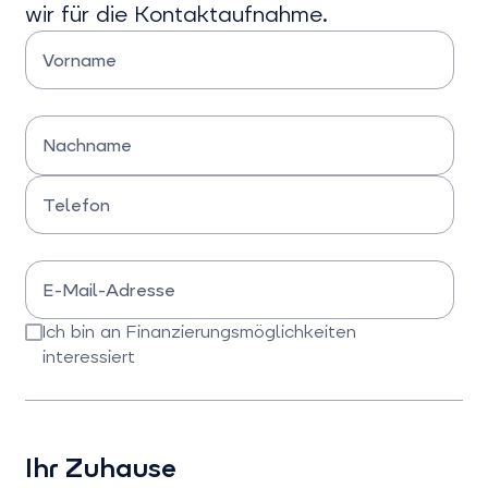
wir für die Kontaktaufnahme.
Vorname
Bitte Vorname eingeben
Nachname
Bitte Nachname eingeben
Telefon
Bitte Telefonnummer eingeben
E-Mail-Adresse
Bitte E-Mail-Adresse eingeben
Ich bin an Finanzierungsmöglichkeiten
interessiert
Bitte bestätigen Sie dieses Feld
Ihr Zuhause