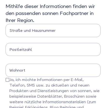
Mithilfe dieser Informationen finden wir
den passenden sonnen Fachpartner in
Ihrer Region.
Straße und Hausnummer
Bitte Straße und Hausnummer eingeben
Postleitzahl
Bitte Postleitzahl eingeben
Wohnort
Bitte Wohnort eingeben
Ja, ich möchte Informationen per E-Mail,
Telefon, SMS usw. zu aktuellen und neuen
Produkten und Dienstleistungen von sonnen, wie
beispielsweise Datenblätter, Broschüren sowie
weitere nützliche Informationsmaterialien (zum
Beispiel Erklärvideos, Blog Beiträge und